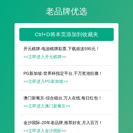
遥想公瑾当年，小乔初嫁了，雄姿英发。
羽扇纶巾，谈笑间，樯橹灰飞烟灭。
故国神游，多情应笑我，早生华发。
人生如梦，一尊还酹江月。